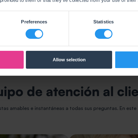
 provided to them or that they’ve collected from your use of their
Preferences
Statistics
os
Zbynek Svejcar
Ame
n
Jefe de equipo para la República
Jefe 
Checa y Eslovaquia
Allow selection
ipo de atención al cli
stas amables e instantáneas a todas sus preguntas. En este