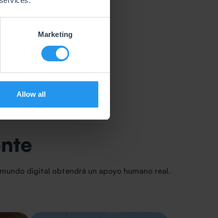
 services.
Marketing
ne Kandelousi
de equipo en Francia
Allow all
ente
 mundo digital obtendrá un apoyo humano real.