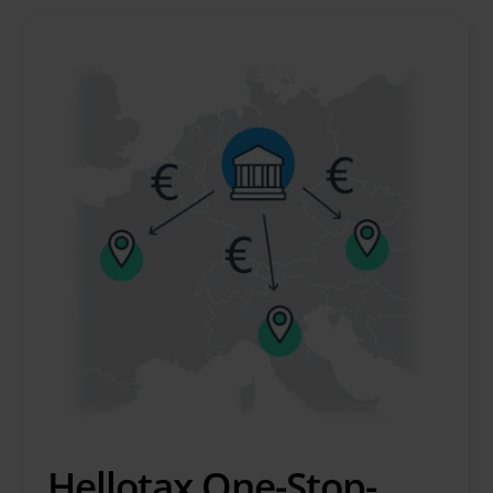
Hellotax One-Stop-