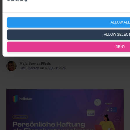
Amazon Pan-EU
ALLOW ALL
Umsatzsteuerregistrierung vs. EFN:
Lagerung in umsatzschwachen EU-
ALLOW SELEC
Ländern richtig steuern (Leitfaden
DENY
2026)
Maja Bernat Piletic
Last Updated on 4 August 2026