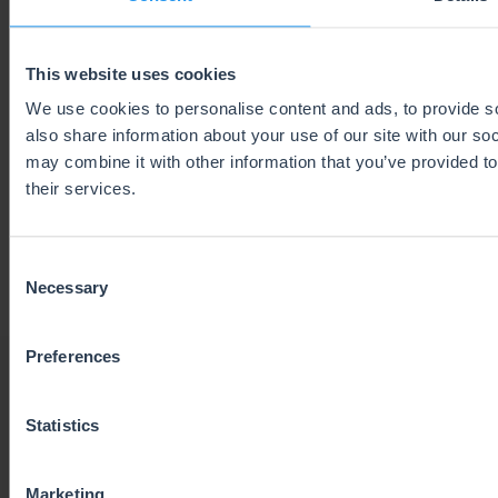
Sign up to our free eCommerce newsletter and
receive tips on growing your ecommerce
This website uses cookies
business VAT compliant.
We use cookies to personalise content and ads, to provide so
also share information about your use of our site with our so
may combine it with other information that you’ve provided to
their services.
Subscribe
Consent
Lesen Sie
hier
unsere Datenschutzrichtlinie.
Necessary
Selection
Preferences
Latest posts
Statistics
Marketing