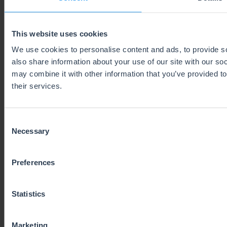
This website uses cookies
We use cookies to personalise content and ads, to provide so
also share information about your use of our site with our so
Amazon Pan-EU VAT Requirements in
may combine it with other information that you’ve provided to
2026: What Happens When a VAT
their services.
Number Fails Validation?
Consent
Brenda Varela
Necessary
Selection
Last Updated on 6 August 2026
Preferences
Statistics
Marketing