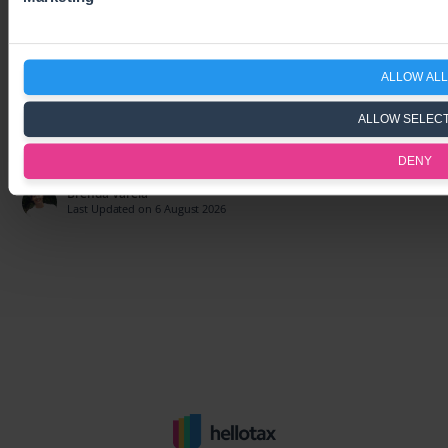
ALLOW ALL
How Tax Authorities Spot an
ALLOW SELEC
Undeclared Stock Movement
DENY
Brenda Varela
Last Updated on 6 August 2026