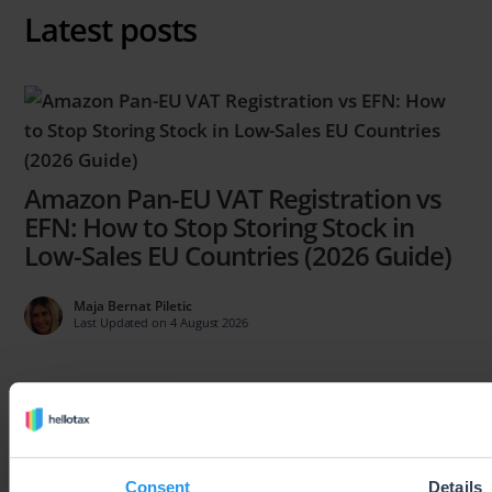
Latest posts
Amazon Pan-EU VAT Registration vs
EFN: How to Stop Storing Stock in
Low-Sales EU Countries (2026 Guide)
Maja Bernat Piletic
Last Updated on 4 August 2026
Consent
Details