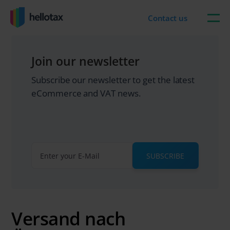
Skip
to
Contact us
content
Join our newsletter
Subscribe our newsletter to get the latest
eCommerce and VAT news.
SUBSCRIBE
Versand nach