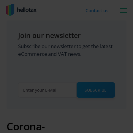
Skip
to
Contact us
content
Join our newsletter
Subscribe our newsletter to get the latest
eCommerce and VAT news.
SUBSCRIBE
Corona-