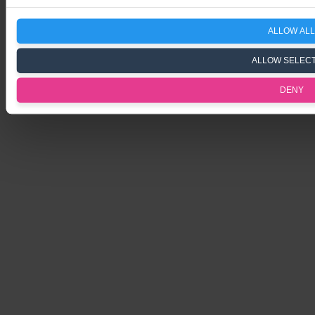
Privacy Policy
ALLOW ALL
Terms & Conditions
ALLOW SELEC
Imprint
DENY
hellotax®
. All Right Reserved.