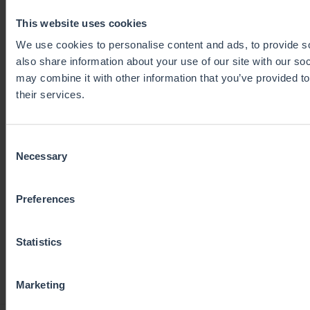
SOLUTIONS
This website uses cookies
VAT Compliance Services
We use cookies to personalise content and ads, to provide so
VAT Software
also share information about your use of our site with our so
One-Stop-Shop
may combine it with other information that you’ve provided to
Pricing
their services.
Contact us
Consent
RESOURCES
Necessary
Selection
Blog
About Us
Preferences
Statistics
Marketing